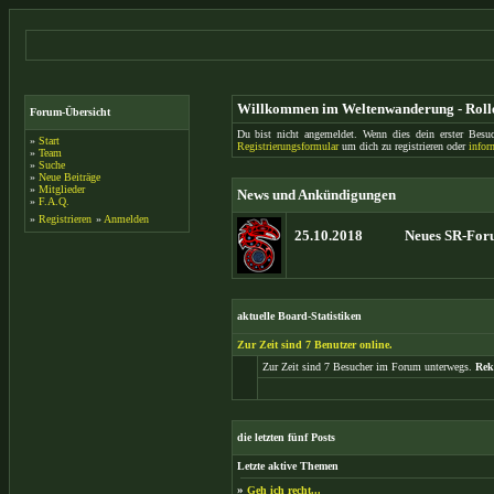
Willkommen im Weltenwanderung - Roll
Forum-Übersicht
Du bist nicht angemeldet. Wenn dies dein erster Besuc
»
Start
Registrierungsformular
um dich zu registrieren oder
infor
»
Team
»
Suche
»
Neue Beiträge
»
Mitglieder
News und Ankündigungen
»
F.A.Q.
»
Registrieren
»
Anmelden
25.10.2018
Neues SR-Foru
aktuelle Board-Statistiken
Zur Zeit sind 7 Benutzer online.
Zur Zeit sind 7 Besucher im Forum unterwegs.
Rek
die letzten fünf Posts
Letzte aktive Themen
»
Geh ich recht...