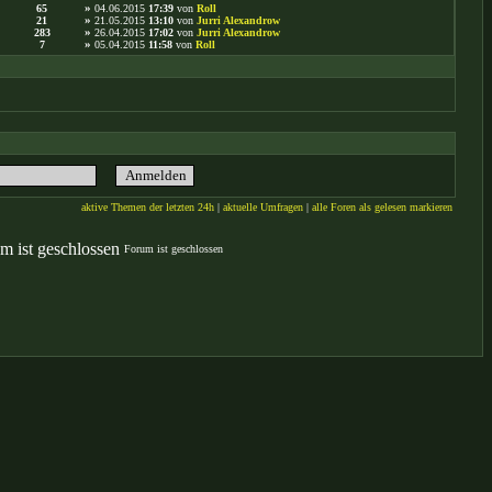
65
»
04.06.2015
17:39
von
Roll
21
»
21.05.2015
13:10
von
Jurri Alexandrow
283
»
26.04.2015
17:02
von
Jurri Alexandrow
7
»
05.04.2015
11:58
von
Roll
aktive Themen der letzten 24h
|
aktuelle Umfragen
|
alle Foren als gelesen markieren
Forum ist geschlossen