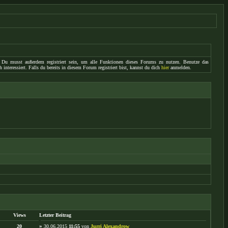
 Du musst außerdem registriert sein, um alle Funktionen dieses Forums zu nutzen. Benutze das
interessiert. Falls du bereits in diesem Forum registriert bist, kannst du dich
hier
anmelden.
Views
Letzter Beitrag
20
»
30.06.2015
11:55
von
Jurri Alexandrow