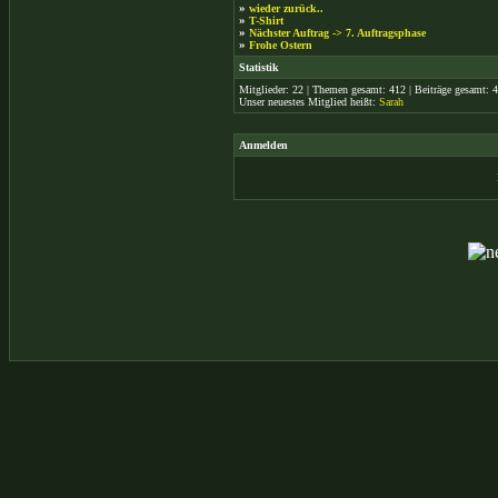
»
wieder zurück..
»
T-Shirt
»
Nächster Auftrag -> 7. Auftragsphase
»
Frohe Ostern
Statistik
Mitglieder: 22 | Themen gesamt: 412 | Beiträge gesamt: 4.
Unser neuestes Mitglied heißt:
Sarah
Anmelden