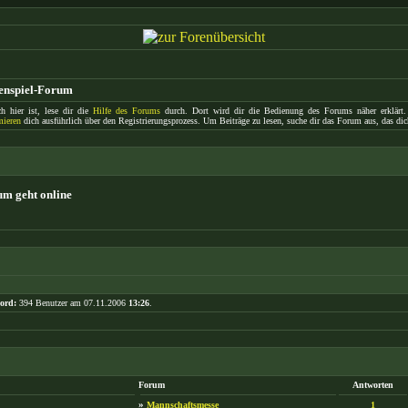
enspiel-Forum
h hier ist, lese dir die
Hilfe des Forums
durch. Dort wird dir die Bedienung des Forums näher erklärt.
mieren
dich ausführlich über den Registrierungsprozess. Um Beiträge zu lesen, suche dir das Forum aus, das dich 
m geht online
ord:
394 Benutzer am 07.11.2006
13:26
.
Forum
Antworten
»
Mannschaftsmesse
1