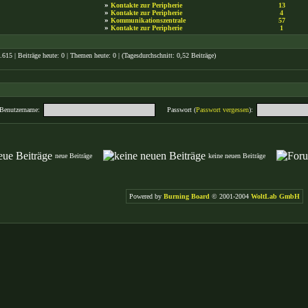
»
Kontakte zur Peripherie
13
»
Kontakte zur Peripherie
4
»
Kommunikationszentrale
57
»
Kontakte zur Peripherie
1
615 | Beiträge heute: 0 | Themen heute: 0 | (Tagesdurchschnitt: 0,52 Beiträge)
Benutzername:
Passwort (
Passwort vergessen
):
neue Beiträge
keine neuen Beiträge
Powered by
Burning Board
© 2001-2004
WoltLab GmbH