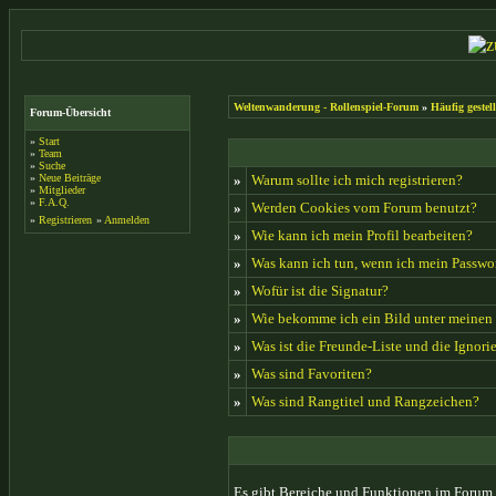
Weltenwanderung - Rollenspiel-Forum
»
Häufig gestel
Forum-Übersicht
»
Start
»
Team
»
Suche
»
Neue Beiträge
»
Warum sollte ich mich registrieren?
»
Mitglieder
»
F.A.Q.
»
Werden Cookies vom Forum benutzt?
»
Registrieren
»
Anmelden
»
Wie kann ich mein Profil bearbeiten?
»
Was kann ich tun, wenn ich mein Passwo
»
Wofür ist die Signatur?
»
Wie bekomme ich ein Bild unter meine
»
Was ist die Freunde-Liste und die Ignorie
»
Was sind Favoriten?
»
Was sind Rangtitel und Rangzeichen?
Es gibt Bereiche und Funktionen im Forum, 