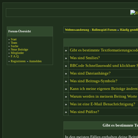
Weltenwanderung - Rollenspiel-Forum
»
Häufig gestel
Forum-Übersicht
»
Start
»
Team
»
Suche
»
Neue Beiträge
»
Gibt es bestimmte Textformatierungscode
»
Mitglieder
»
F.A.Q.
»
Was sind Smilies?
»
Registrieren
»
Anmelden
»
BBCode Schnellauswahl und klickbare S
»
Was sind Dateianhänge?
»
Was sind Beitrags-Symbole?
»
Kann ich meine eigenen Beiträge ändern
»
Warum werden in meinem Beitrag Worte 
»
Was ist eine E-Mail Benachrichtigung?
»
Was sind Präfixe?
Gibt es bestimmte T
In den meisten Fällen enthalten deine Beit