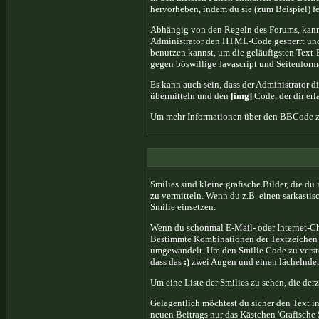
hervorheben, indem du sie (zum Beispiel) fe
Abhängig von den Regeln des Forums, kann
Administrator den HTML-Code gesperrt und 
benutzen kannst, um die geläufigsten Text-E
gegen böswillige Javascript und Seitenfor
Es kann auch sein, dass der Administrator d
übermitteln und den
[img]
Code, der dir erl
Um mehr Informationen über den BBCode zu
Smilies sind kleine grafische Bilder, die du
zu vermitteln. Wenn du z.B. einen sarkastis
Smilie einsetzen.
Wenn du schonmal E-Mail- oder Internet-Cha
Bestimmte Kombinationen der Textzeichen 
umgewandelt. Um den Smilie Code zu verste
dass das
:)
zwei Augen und einen lächelnden
Um eine Liste der Smilies zu sehen, die de
Gelegentlich möchtest du sicher den Text i
neuen Beitrags nur das Kästchen 'Grafische 