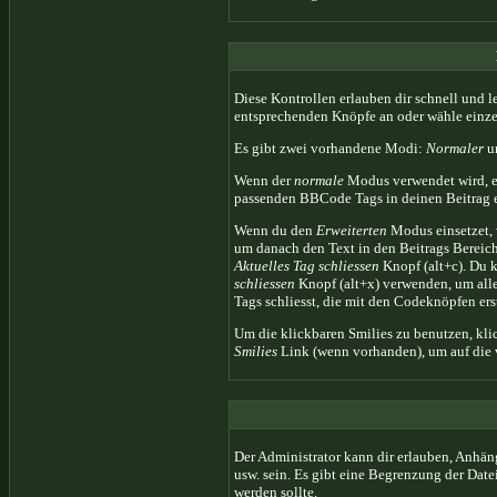
Diese Kontrollen erlauben dir schnell und 
entsprechenden Knöpfe an oder wähle einze
Es gibt zwei vorhandene Modi:
Normaler
u
Wenn der
normale
Modus verwendet wird, ers
passenden BBCode Tags in deinen Beitrag e
Wenn du den
Erweiterten
Modus einsetzet, 
um danach den Text in den Beitrags Bereich
Aktuelles Tag schliessen
Knopf (alt+c). Du 
schliessen
Knopf (alt+x) verwenden, um alle 
Tags schliesst, die mit den Codeknöpfen ers
Um die klickbaren Smilies zu benutzen, kli
Smilies
Link (wenn vorhanden), um auf die v
Der Administrator kann dir erlauben, Anhän
usw. sein. Es gibt eine Begrenzung der Date
werden sollte.