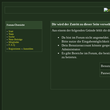
Dir wird der Zutritt zu dieser Seite verweh
Forum-Übersicht
Aus einem der folgenden Gründe fehlt dir di
»
Start
»
Team
»
Suche
Du bist im Forum nicht angemeldet.
»
Neue Beiträge
Bitte nutze die Eingabemöglichkeit 
»
Mitglieder
»
F.A.Q.
Dein Benutzeraccount könnte gesper
»
Registrieren
»
Anmelden
Administrator.
Es gibt Bereiche im Forum, die bes
zu betreten.
Benut
Passwo