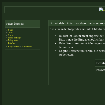
Dir wird der Zutritt zu dieser Seite verweh
Forum-Übersicht
Aus einem der folgenden Gründe fehlt dir di
»
Start
»
Team
»
Suche
Du bist im Forum nicht angemeldet.
»
Neue Beiträge
Bitte nutze die Eingabemöglichkeit 
»
Mitglieder
»
F.A.Q.
Dein Benutzeraccount könnte gesper
»
Registrieren
»
Anmelden
Administrator.
Es gibt Bereiche im Forum, die bes
zu betreten.
Benut
Passwo