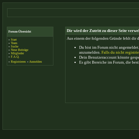
Dir wird der Zutritt zu dieser Seite verwe
Forum-Übersicht
Aus einem der folgenden Gründe fehlt dir d
»
Start
»
Team
»
Suche
Du bist im Forum nicht angemeldet.
»
Neue Beiträge
anzumelden.
Falls du nicht registrie
»
Mitglieder
»
F.A.Q.
Dein Benutzeraccount könnte gesper
»
Registrieren
»
Anmelden
Es gibt Bereiche im Forum, die bes