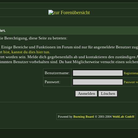
hrt.
ie Berechtigung, diese Seite zu betreten:
 Einige Bereiche und Funktionen im Forum sind nur für angemeldete Benutzer zugän
rt bist, kannst du dies hier tun
.
rt worden sein. Melde dich gegebenenfalls ab und kontaktieren den zuständigen A
timmten Benutzer vorbehalten sind. Du hast Möglicherweise versucht einen solchen
Benutzername:
Registrieru
Passwort:
Passwort v
Powered by
Burning Board
© 2001-2004
WoltLab GmbH