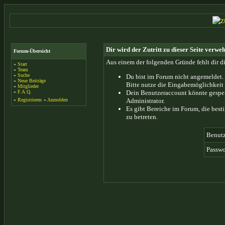
Dir wird der Zutritt zu dieser Seite verweh
Forum-Übersicht
Aus einem der folgenden Gründe fehlt dir di
»
Start
»
Team
»
Suche
Du bist im Forum nicht angemeldet.
»
Neue Beiträge
Bitte nutze die Eingabemöglichkeit 
»
Mitglieder
»
F.A.Q.
Dein Benutzeraccount könnte gesper
»
Registrieren
»
Anmelden
Administrator.
Es gibt Bereiche im Forum, die bes
zu betreten.
Benut
Passwo