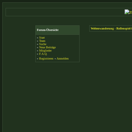
Weltenwanderung - Rollenspiel
Forum-Übersicht
»
Start
»
Team
»
Suche
»
Neue Beiträge
»
Mitglieder
»
F.A.Q.
»
Registrieren
»
Anmelden